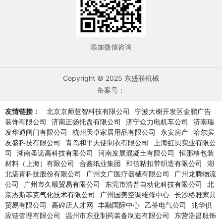
添加微信咨询
Copyright © 2025 东盛联机械
备案号：
友情链接：
北京京师慧智科技有限公司
宁波大榭开发区金鹏广告
装饰有限公司
济南正扬托盘有限公司
济宁众力电机车公司
济南瑞
发华通阀门有限公司
杭州天卓家居用品有限公司
永安房产
哈尔滨
友盛科技有限公司
青岛和平天使制衣有限公司
上海虹贝实业有限公
司
湖南圣诺高科技有限公司
河南发展混凝土有限公司
恒那格包装
材料（上海）有限公司
合鑫纸业集团
和信粘扣带织造有限公司
湖
北湛青科技股份有限公司
广州文广医疗器械有限公司
广州龙腾物流
公司
广州市久顺贸易有限公司
东莞市浩普自动化科技有限公司
北
京杰斯菲克气化技术有限公司
广州国美空调维修中心
长沙格雅家具
贸易有限公司
高碑店人才网
丰融国际中心
乙荃电气公司
兆华供
应链管理有限公司
温州市东亚制药装备制造有限公司
东营浩昌服饰