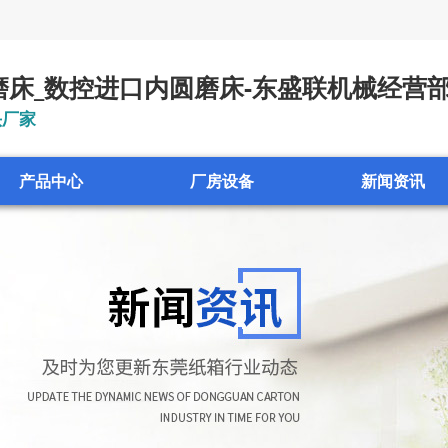
磨床_数控进口内圆磨床-东盛联机械经营
头厂家
产品中心
厂房设备
新闻资讯