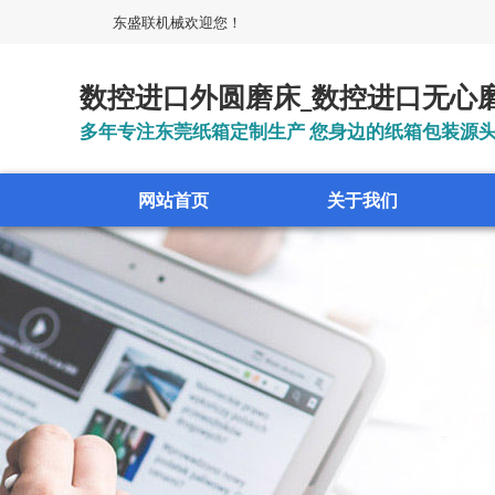
东盛联机械欢迎您！
数控进口外圆磨床_数控进口无心
多年专注东莞纸箱定制生产 您身边的纸箱包装源
网站首页
关于我们