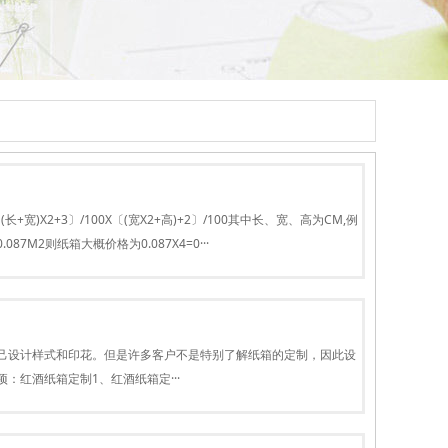
)X2+3〕/100X〔(宽X2+高)+2〕/100其中长、宽、高为CM,例
.087M2则纸箱大概价格为0.087X4=0···
己设计样式和印花。但是许多客户不是特别了解纸箱的定制，因此设
红酒纸箱定制1、红酒纸箱定···