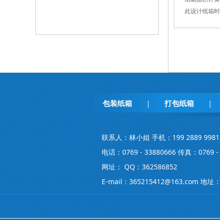
此设计纸箱时
包装纸箱
打包纸箱
|
|
联系人：林小姐 手机：199 2889 9981
电话：0769 - 33880666 传真：0769 - 
网址： QQ：362586852
E-mail：365215412@163.co