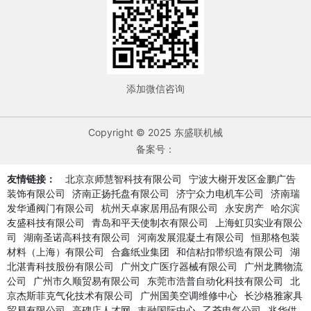
添加微信咨询
Copyright © 2025 东盛联机械
备案号：
友情链接：
北京京师慧智科技有限公司
宁波大榭开发区金鹏广告
装饰有限公司
济南正扬托盘有限公司
济宁众力电机车公司
济南瑞
发华通阀门有限公司
杭州天卓家居用品有限公司
永安房产
哈尔滨
友盛科技有限公司
青岛和平天使制衣有限公司
上海虹贝实业有限公
司
湖南圣诺高科技有限公司
河南发展混凝土有限公司
恒那格包装
材料（上海）有限公司
合鑫纸业集团
和信粘扣带织造有限公司
湖
北湛青科技股份有限公司
广州文广医疗器械有限公司
广州龙腾物流
公司
广州市久顺贸易有限公司
东莞市浩普自动化科技有限公司
北
京杰斯菲克气化技术有限公司
广州国美空调维修中心
长沙格雅家具
贸易有限公司
高碑店人才网
丰融国际中心
乙荃电气公司
兆华供