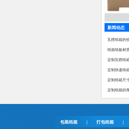
新闻动态
瓦楞纸箱的
纸箱纸板材
定制瓦楞纸
定制快递纸
定制纸箱尺
定制纸箱的
包装纸箱
打包纸箱
|
|