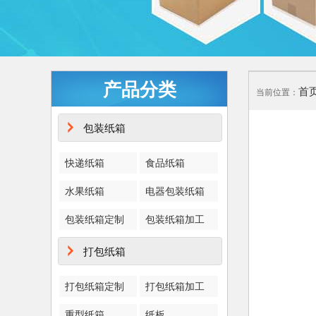
产品分类
首
当前位置：
包装纸箱
快递纸箱
食品纸箱
水果纸箱
电器包装纸箱
包装纸箱定制
包装纸箱加工
打包纸箱
打包纸箱定制
打包纸箱加工
重型纸箱
纸板