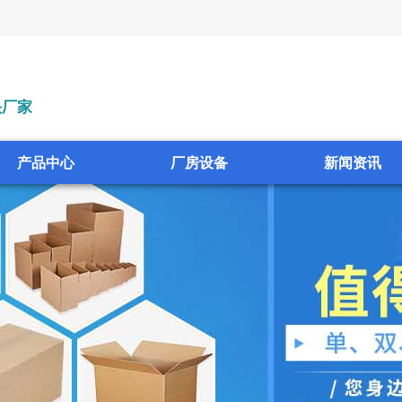
头厂家
产品中心
厂房设备
新闻资讯