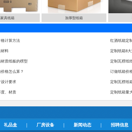
家具纸箱
加厚型纸箱
价格计算方法
红酒纸箱定
质材料
定制纸箱8
箱材质纸板的楞型
定制瓦楞纸
箱价格怎么算？
订做纸箱价
寸设计要求
定制瓦楞纸
厚度、材质
定制纸箱量
礼品盒
厂房设备
新闻动态
招聘信息
|
|
|